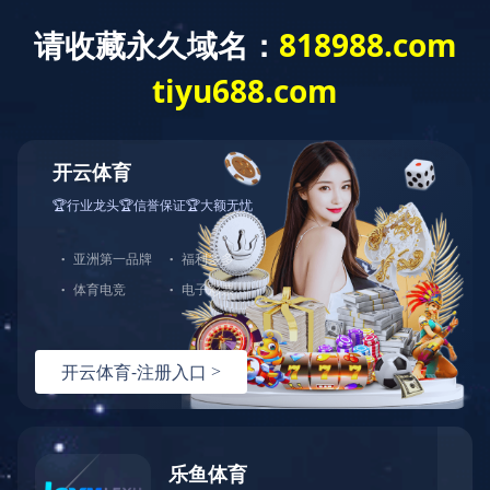
信息公开
开云官方注册 2026年一季度信息公告
2026.04.29
|
浏览：302
开云官方注册 2025年三季度信息公告
2025.10.31
|
浏览：2064
山东鲁泰矿业有限公司2025年前三季度重大信息公开
2025.11.28
|
浏览：1371
开云官方注册 2025年上半年信息公告
2025.09.01
|
浏览：2475
山东鲁泰热电有限公司#5、#6机组背压改造项目环境影响