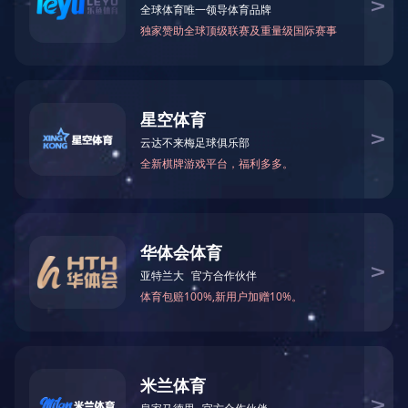
王亚平带队到化工事业部对参股企业进行调研
2026.02.28
|
浏览：145
【鲁泰榜样】集团公司2025年度劳动模范、研发中心研发
部副主任邵帅
2026.02.28
|
浏览：112
锚定目标抓落实 凝心聚力促发展
2026.02.27
|
浏览：200
鲁泰控股集团干事创业担当尽责确保“十五五”开好局工作
会议召开
2026.02.28
|
浏览：305
【鲁泰榜样】集团公司2025年度劳动模范、鲁泰化学主管
技术员王国栋
2026.02.27
|
浏览：170
集团公司组织开展安全生产“开工第一课”活动