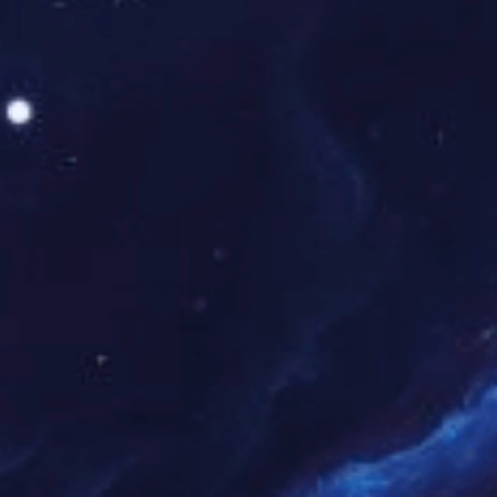
命至上 警钟长鸣》安全生产警示教育片，进一步强化红
司分别组织开展了安全生产“开工第一课”活动。