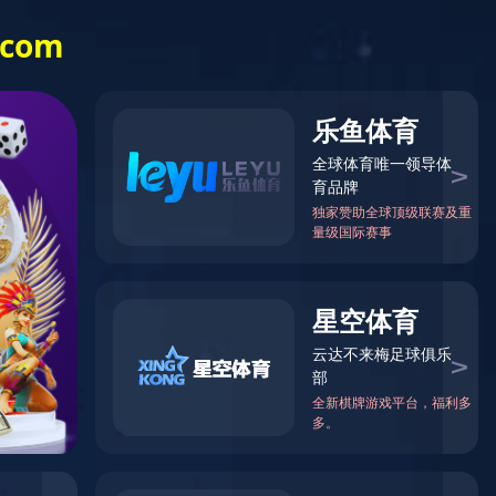
0537-5126000
招标平台
集团产业
产品介绍
企业文化
人才招聘