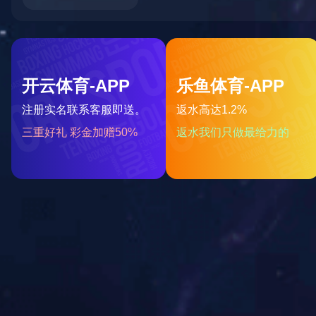
2月24日，集团公司组织开展安全生
聚焦到安全生产工作上来，以严标准、
专题授课。集团公司领导班子成员和总
魏忠勋强调，全体干部职工要深刻