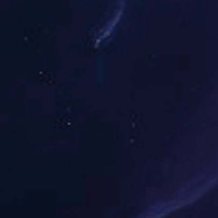
全事故为镜鉴，扎实开展安全警示教育。
式”隐患大排查，全面排查治理各类风险
魏忠勋要求，要持续深化安全生产
程，不断夯实安全生产根基，从源头防
强有力的安全保障。