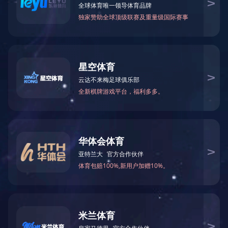
鲁泰矿业西北分公司组织收看电视专题片《一步不停歇 半
步不退让》
2026.02.26
|
浏览：148
太平煤矿组织观看反腐专题片《一步不停歇 半步不退让》
2026.02.26
|
浏览：191
鹿洼煤矿认真组织收看专题片《一步不停歇 半步不退让》
2026.02.26
|
浏览：282
鲁泰控股集团代表队挺进全市法治知识竞赛决赛
2026.02.26
|
浏览：125
鹿洼煤矿以“廉”赋能筑牢矿井发展根基
2026.02.26
|
浏览：136
太平煤矿开展警示教育活动
2026.02.26
|
浏览：123