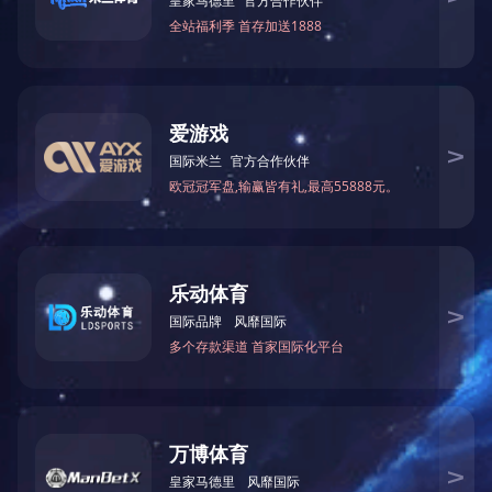
《明月》在全市廉洁文化作品创作大赛中获评“优秀廉洁剧
目”
2025.12.02
|
浏览：1361
太平煤矿开展“悦读阅廉 清风相伴”读书分享会
2025.12.02
|
浏览：1221
<<
1
2
3
>
>>
企业概况
|
联系电话
|
微信关注
© 2015-2022 开云官方注册 版权所有
鲁ICP备12029946号
网站信息安全投诉举报电话：0537-5126029
邮箱：ltkgkjxxzx@163.com
星空官方站登录入口
|
米兰网页版
|
星空官方网站
|
MK体育（国际）官方网站
|
Kaiyun（中国官方网