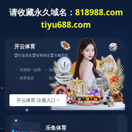
党风廉政
党风廉政建设监督举报平台
举报电话：0537-5126010
举报邮箱：ltkgjw@163.com
邮寄地址：山东省济宁市太白湖新区运河路16号鲁泰大厦1011
室 邮编：272000
集团公司纪委召开2026年度纪检监察工作会议
2026.02.26
|
浏览：228
太平煤矿：“廉洁四件套”让“廉味”融入“年味”
2026.02.26
|
浏览：158