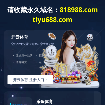
媒体关注
《济宁改革》｜鲁泰控股集团获批济宁市技术创新中心 科
技赋能新材料产业高
2026.03.04
|
浏览：188
《鲁网》｜山东鲁泰控股集团侯亮博士获山东省博士后创
新种子项目资助 人才
2026.02.03
|
浏览：1442
《济宁改革》｜鲁泰控股集团：深化三项制度改革 激活研
发内生动力
2026.02.03
|
浏览：1506
《济宁日报》｜热血践初心 大爱显担当——开云官方注册