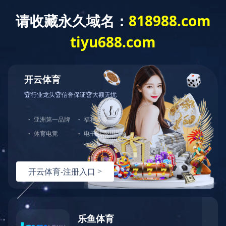
鲁泰环保建材